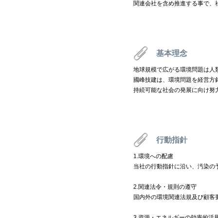
関連会社を含め推進する事で、
基本理念
地球規模で広がる環境問題は人
國峰技建は、環境問題を経営方
持続可能な社会の発展に向け努
行動指針
1.環境への配慮
当社の行動指針に沿い、汚染の
2.関連法令・規則の遵守
国内外の環境関連法規及び顧客
3.資源・エネルギーの効率的活