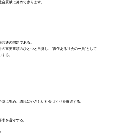
社会貢献に努めて参ります。
類共通の問題である。
針の重要事項のひとつと自覚し、"責任ある社会の一員"として
力する。
予防に努め、環境にやさしい社会づくりを推進する。
要求を遵守する。
用